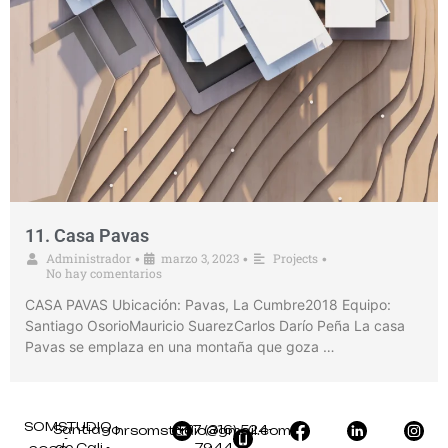
11. Casa Pavas
Administrador
marzo 3, 2023
Projects
•
•
•
No hay comentarios
CASA PAVAS Ubicación: Pavas, La Cumbre2018 Equipo:
Santiago OsorioMauricio SuarezCarlos Darío Peña La casa
Pavas se emplaza en una montaña que goza …
SOMSTUDIO
Santiago
+57 (316) 524-
hrsomstudio@gmail.com
-
de Cali -
7944